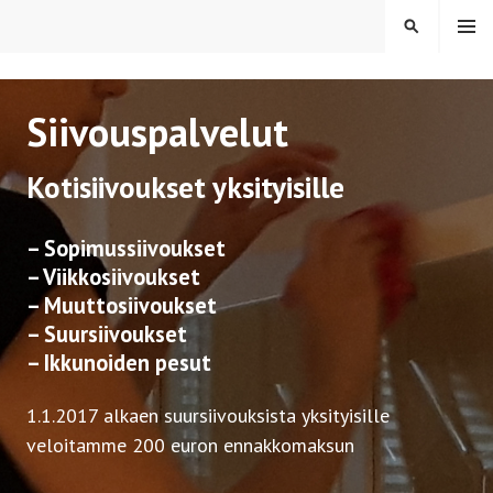
Siirry
VALIK
HAKU
KO
sisältöön
Siivouspalvelut
Kotisiivoukset yksityisille
– Sopimussiivoukset
– Viikkosiivoukset
– Muuttosiivoukset
– Suursiivoukset
– Ikkunoiden pesut
1.1.2017 alkaen suursiivouksista yksityisille
veloitamme 200 euron ennakkomaksun