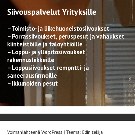
Siivouspalvelut Yrityksille
– Toimisto- ja liikehuoneistosiivoukset
– Porrassiivoukset, peruspesut ja vahaukset
kiinteistöille ja taloyhtiöille
– Loppu- ja ylläpitosiivoukset
rakennusliikkeille
– Loppusiivoukset remontti- ja
saneerausfirmoille
– Ikkunoiden pesut
Voimanlähteenä WordPress
|
Teema: Edin tekijä